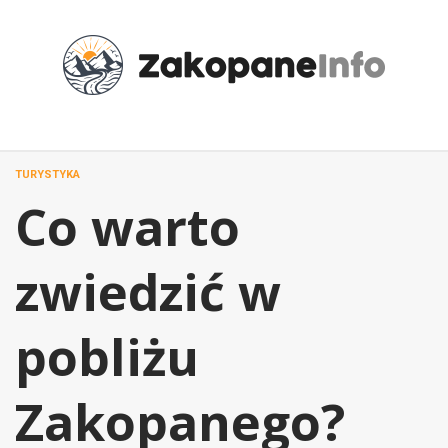
Przejdź
do
treści
TURYSTYKA
Co warto
zwiedzić w
pobliżu
Zakopanego?