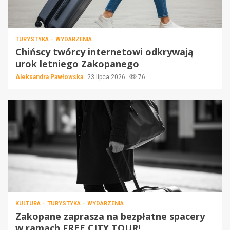
TURYSTYKA
WYDARZENIA
Chińscy twórcy internetowi odkrywają
urok letniego Zakopanego
Aleksandra Pawłowska
23 lipca 2026
76
KULTURA
TURYSTYKA
WYDARZENIA
Zakopane zaprasza na bezpłatne spacery
w ramach FREE CITY TOUR!