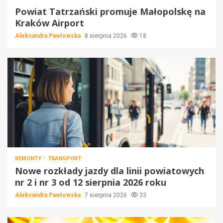
Powiat Tatrzański promuje Małopolskę na
Kraków Airport
Aleksandra Pawłowska
8 sierpnia 2026
18
REMONTY
TRANSPORT
Nowe rozkłady jazdy dla linii powiatowych
nr 2 i nr 3 od 12 sierpnia 2026 roku
Aleksandra Pawłowska
7 sierpnia 2026
33