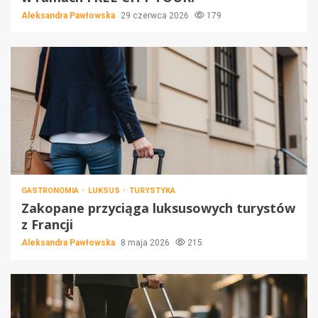
Aleksandra Pawłowska
29 czerwca 2026
179
GASTRONOMIA
LUKSUS
TURYSTYKA
Zakopane przyciąga luksusowych turystów
z Francji
Aleksandra Pawłowska
8 maja 2026
215