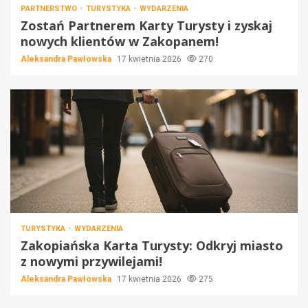
PARTNERSTWO
TURYSTYKA
WYDARZENIA
Zostań Partnerem Karty Turysty i zyskaj
nowych klientów w Zakopanem!
Aleksandra Pawłowska
17 kwietnia 2026
270
TURYSTYKA
WYDARZENIA
Zakopiańska Karta Turysty: Odkryj miasto
z nowymi przywilejami!
Aleksandra Pawłowska
17 kwietnia 2026
275