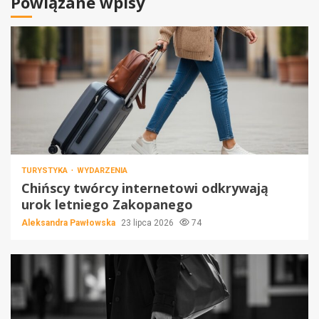
Powiązane wpisy
TURYSTYKA
WYDARZENIA
Chińscy twórcy internetowi odkrywają
urok letniego Zakopanego
Aleksandra Pawłowska
23 lipca 2026
74