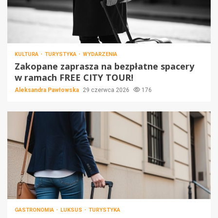
KULTURA
TURYSTYKA
WYDARZENIA
Zakopane zaprasza na bezpłatne spacery
w ramach FREE CITY TOUR!
Aleksandra Pawłowska
29 czerwca 2026
176
GASTRONOMIA
LUKSUS
TURYSTYKA