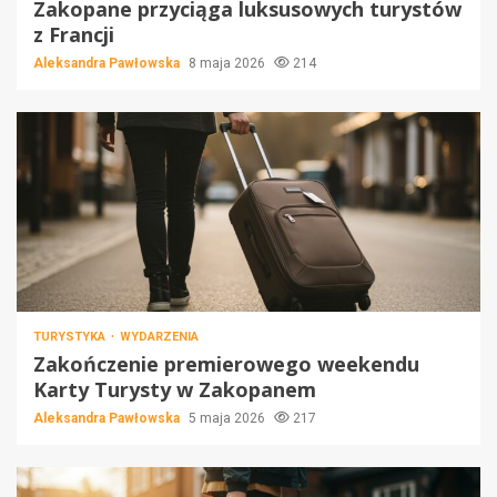
Zakopane przyciąga luksusowych turystów
z Francji
Aleksandra Pawłowska
8 maja 2026
214
TURYSTYKA
WYDARZENIA
Zakończenie premierowego weekendu
Karty Turysty w Zakopanem
Aleksandra Pawłowska
5 maja 2026
217