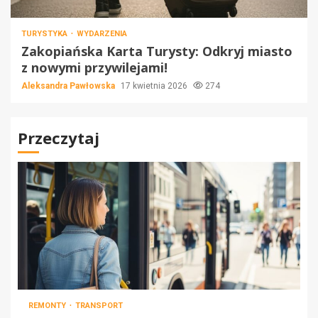
TURYSTYKA
WYDARZENIA
Zakopiańska Karta Turysty: Odkryj miasto
z nowymi przywilejami!
Aleksandra Pawłowska
17 kwietnia 2026
274
Przeczytaj
REMONTY
TRANSPORT