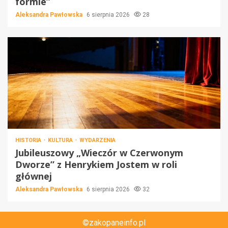
formie”
Aleksandra Pawłowska
6 sierpnia 2026
28
HISTORIA
KULTURA
WYDARZENIA
Jubileuszowy „Wieczór w Czerwonym
Dworze” z Henrykiem Jostem w roli
głównej
Aleksandra Pawłowska
6 sierpnia 2026
32
©zakopaneinfo.pl