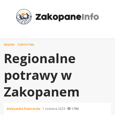
Przejdź
do
treści
REGION
TURYSTYKA
Regionalne
potrawy w
Zakopanem
Aleksandra Pawłowska
1 czerwca 2023
1780