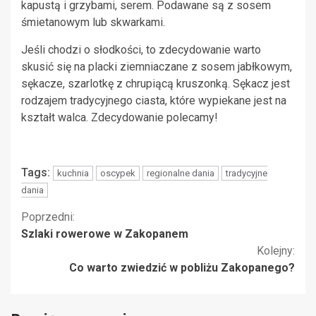
kapustą i grzybami, serem. Podawane są z sosem
śmietanowym lub skwarkami.
Jeśli chodzi o słodkości, to zdecydowanie warto
skusić się na placki ziemniaczane z sosem jabłkowym,
sękacze, szarlotkę z chrupiącą kruszonką. Sękacz jest
rodzajem tradycyjnego ciasta, które wypiekane jest na
kształt walca. Zdecydowanie polecamy!
Tags:
kuchnia
oscypek
regionalne dania
tradycyjne
dania
Kontynuuj
Poprzedni:
Szlaki rowerowe w Zakopanem
czytanie
Kolejny:
Co warto zwiedzić w pobliżu Zakopanego?