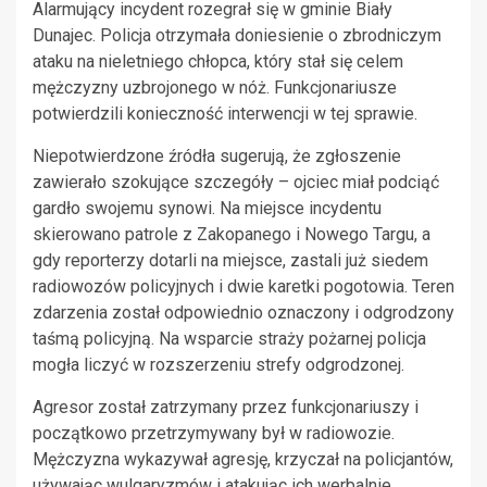
Alarmujący incydent rozegrał się w gminie Biały
Dunajec. Policja otrzymała doniesienie o zbrodniczym
ataku na nieletniego chłopca, który stał się celem
mężczyzny uzbrojonego w nóż. Funkcjonariusze
potwierdzili konieczność interwencji w tej sprawie.
Niepotwierdzone źródła sugerują, że zgłoszenie
zawierało szokujące szczegóły – ojciec miał podciąć
gardło swojemu synowi. Na miejsce incydentu
skierowano patrole z Zakopanego i Nowego Targu, a
gdy reporterzy dotarli na miejsce, zastali już siedem
radiowozów policyjnych i dwie karetki pogotowia. Teren
zdarzenia został odpowiednio oznaczony i odgrodzony
taśmą policyjną. Na wsparcie straży pożarnej policja
mogła liczyć w rozszerzeniu strefy odgrodzonej.
Agresor został zatrzymany przez funkcjonariuszy i
początkowo przetrzymywany był w radiowozie.
Mężczyzna wykazywał agresję, krzyczał na policjantów,
używając wulgaryzmów i atakując ich werbalnie.