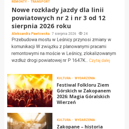
REMONTY
TRANSPORT
Nowe rozkłady jazdy dla linii
powiatowych nr 2 i nr 3 od 12
sierpnia 2026 roku
Aleksandra Pawłowska
7 sierpnia 2026
24
Przebudowa mostu w Leśnicy przynosi zmiany w
komunikacji W związku z planowanymi pracami
remontowymi na moście w Leśnicy, zlokalizowanym
wzdłuż drogi powiatowej nr P 1647K...
Czytaj dalej
KULTURA
WYDARZENIA
Festiwal Folkloru Ziem
Górskich w Zakopanem
2026: Magia Góralskich
Wierzeń
KULTURA
WYDARZENIA
Zakopane – historia