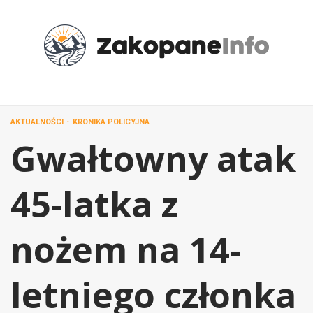
Przejdź
do
treści
AKTUALNOŚCI
KRONIKA POLICYJNA
Gwałtowny atak
45-latka z
nożem na 14-
letniego członka