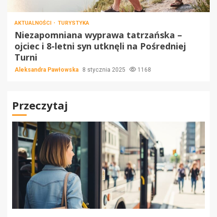
AKTUALNOŚCI
TURYSTYKA
Niezapomniana wyprawa tatrzańska –
ojciec i 8-letni syn utknęli na Pośredniej
Turni
Aleksandra Pawłowska
8 stycznia 2025
1168
Przeczytaj