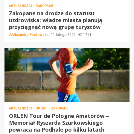
AKTUALNOŚCI
ZAKOPANE
Zakopane na drodze do statusu
uzdrowiska: władze miasta planują
przyciągnąć nową grupę turystów
Aleksandra Pawłowska
11 lutego 2025
1761
AKTUALNOŚCI
SPORT
ZAKOPANE
ORLEN Tour de Pologne Amatorów –
Memoriał Ryszarda Szurkowskiego
powraca na Podhale po kilku latach