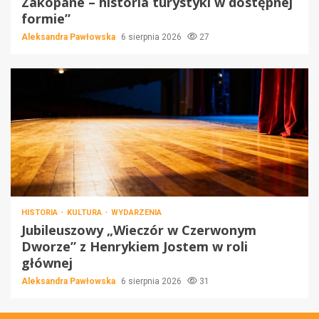
Zakopane – historia turystyki w dostępnej
formie”
Aleksandra Pawłowska
6 sierpnia 2026
27
HISTORIA
KULTURA
WYDARZENIA
Jubileuszowy „Wieczór w Czerwonym
Dworze” z Henrykiem Jostem w roli
głównej
Aleksandra Pawłowska
6 sierpnia 2026
31