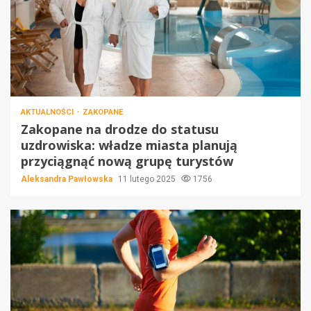
AKTUALNOŚCI
ZAKOPANE
Zakopane na drodze do statusu
uzdrowiska: władze miasta planują
przyciągnąć nową grupę turystów
Aleksandra Pawłowska
11 lutego 2025
1756