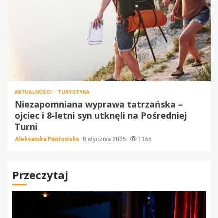
AKTUALNOŚCI
TURYSTYKA
Niezapomniana wyprawa tatrzańska –
ojciec i 8-letni syn utknęli na Pośredniej
Turni
Aleksandra Pawłowska
8 stycznia 2025
1165
Przeczytaj