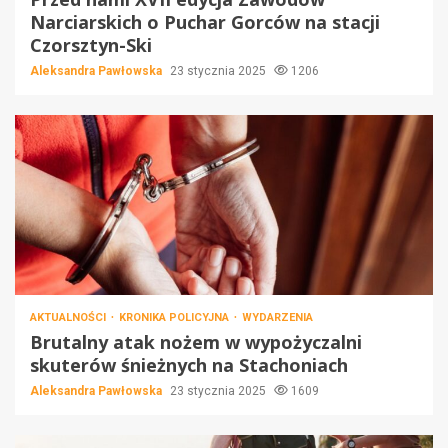
Narciarskich o Puchar Gorców na stacji
Czorsztyn-Ski
Aleksandra Pawłowska
23 stycznia 2025
1206
AKTUALNOŚCI
KRONIKA POLICYJNA
WYDARZENIA
Brutalny atak nożem w wypożyczalni
skuterów śnieżnych na Stachoniach
Aleksandra Pawłowska
23 stycznia 2025
1609