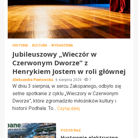
HISTORIA
KULTURA
WYDARZENIA
Jubileuszowy „Wieczór w
Czerwonym Dworze” z
Henrykiem Jostem w roli głównej
Aleksandra Pawłowska
6 sierpnia 2026
7
W dniu 3 sierpnia, w sercu Zakopanego, odbyło się
setne spotkanie z cyklu „Wieczory w Czerwonym
Dworze”, które zgromadziło miłośników kultury i
historii Podhala. To...
Czytaj dalej
POZOSTAŁE
Hurtownie elektryczne