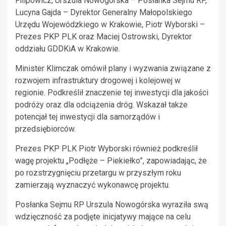
Filipowicz, Urszula Nowogórska – Posłanka Sejmu RP,
Lucyna Gajda – Dyrektor Generalny Małopolskiego
Urzędu Wojewódzkiego w Krakowie, Piotr Wyborski –
Prezes PKP PLK oraz Maciej Ostrowski, Dyrektor
oddziału GDDKiA w Krakowie.
Minister Klimczak omówił plany i wyzwania związane z
rozwojem infrastruktury drogowej i kolejowej w
regionie. Podkreślił znaczenie tej inwestycji dla jakości
podróży oraz dla odciążenia dróg. Wskazał także
potencjał tej inwestycji dla samorządów i
przedsiębiorców.
Prezes PKP PLK Piotr Wyborski również podkreślił
wagę projektu „Podłęże – Piekiełko”, zapowiadając, że
po rozstrzygnięciu przetargu w przyszłym roku
zamierzają wyznaczyć wykonawcę projektu.
Posłanka Sejmu RP Urszula Nowogórska wyraziła swą
wdzięczność za podjęte inicjatywy mające na celu