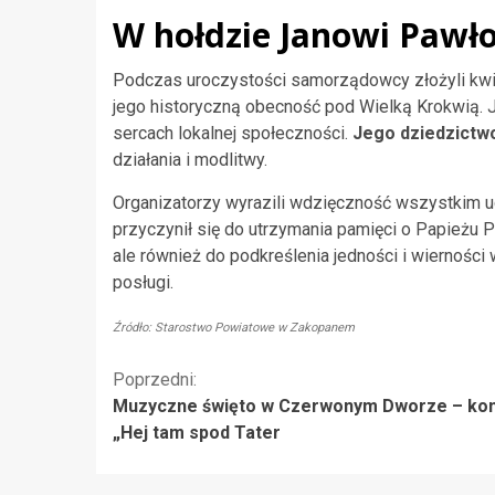
W hołdzie Janowi Pawło
Podczas uroczystości samorządowcy złożyli kwia
jego historyczną obecność pod Wielką Krokwią. J
sercach lokalnej społeczności.
Jego dziedzictwo
działania i modlitwy.
Organizatorzy wyrazili wdzięczność wszystkim u
przyczynił się do utrzymania pamięci o Papieżu P
ale również do podkreślenia jedności i wierności
posługi.
Źródło: Starostwo Powiatowe w Zakopanem
Kontynuuj
Poprzedni:
Muzyczne święto w Czerwonym Dworze – ko
czytanie
„Hej tam spod Tater