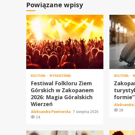
Powiązane wpisy
KULTURA
WYDARZENIA
KULTURA
W
Festiwal Folkloru Ziem
Zakopan
Górskich w Zakopanem
turysty
2026: Magia Góralskich
formie”
Wierzeń
Aleksandra
28
Aleksandra Pawłowska
7 sierpnia 2026
24