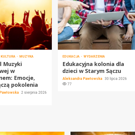
KULTURA
MUZYKA
EDUKACJA
WYDARZENIA
l Muzyki
Edukacyjna kolonia dla
wej w
dzieci w Starym Sączu
nem: Emocje,
Aleksandra Pawłowska
30 lipca 2026
ączą pokolenia
77
 Pawłowska
2 sierpnia 2026