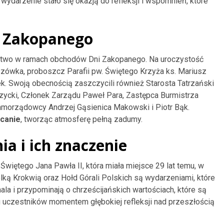
ydarzenie stało się okazją do refleksji i wspomnień, które
 Zakopanego
stwo w ramach obchodów Dni Zakopanego. Na uroczystość
lszówka, proboszcz Parafii pw. Świętego Krzyża ks. Mariusz
ek. Swoją obecnością zaszczycili również Starosta Tatrzański
zycki, Członek Zarządu Paweł Para, Zastępca Burmistrza
 samorządowcy Andrzej Gąsienica Makowski i Piotr Bąk.
canie
, tworząc atmosferę pełną zadumy.
a i ich znaczenie
więtego Jana Pawła II, która miała miejsce 29 lat temu, w
lką Krokwią oraz Hołd Górali Polskich są wydarzeniami, które
a i przypominają o chrześcijańskich wartościach, które są
lu uczestników momentem głębokiej refleksji nad przeszłością