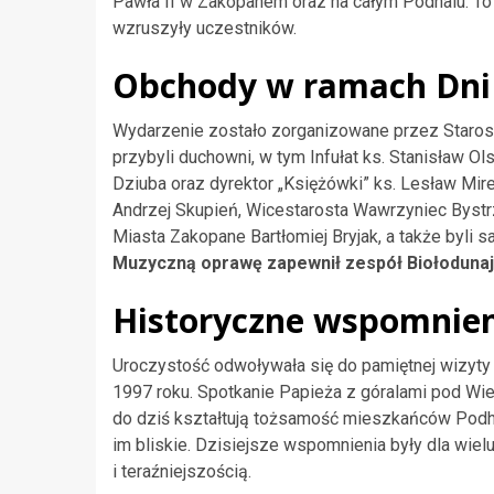
Pawła II w Zakopanem oraz na całym Podhalu. To w
wzruszyły uczestników.
Obchody w ramach Dni
Wydarzenie zostało zorganizowane przez Staro
przybyli duchowni, w tym Infułat ks. Stanisław O
Dziuba oraz dyrektor „Księżówki” ks. Lesław Mir
Andrzej Skupień, Wicestarosta Wawrzyniec Bystr
Miasta Zakopane Bartłomiej Bryjak, a także byli
Muzyczną oprawę zapewnił zespół Biołodunaj
Historyczne wspomnieni
Uroczystość odwoływała się do pamiętnej wizyty Ś
1997 roku. Spotkanie Papieża z góralami pod Wie
do dziś kształtują tożsamość mieszkańców Podhal
im bliskie. Dzisiejsze wspomnienia były dla wie
i teraźniejszością.