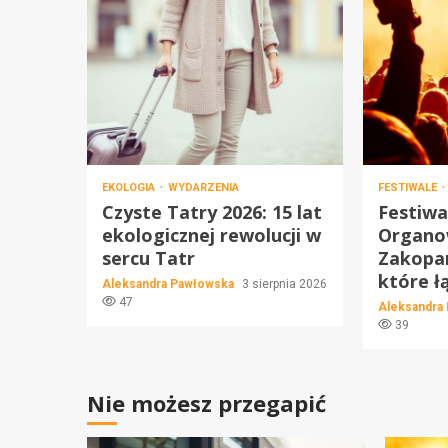
EKOLOGIA
WYDARZENIA
FESTIWALE
Czyste Tatry 2026: 15 lat
Festiwa
ekologicznej rewolucji w
Organo
sercu Tatr
Zakopa
które ł
Aleksandra Pawłowska
3 sierpnia 2026
47
Aleksandra
39
Nie możesz przegapić