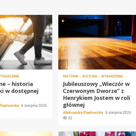
YDARZENIA
HISTORIA
KULTURA
WYDARZENIA
e – historia
Jubileuszowy „Wieczór w
ki w dostępnej
Czerwonym Dworze” z
Henrykiem Jostem w roli
głównej
 Pawłowska
6 sierpnia 2026
Aleksandra Pawłowska
6 sierpnia 2026
32