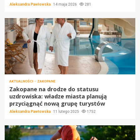
Aleksandra Pawłowska
14 maja 2026
281
AKTUALNOŚCI
ZAKOPANE
Zakopane na drodze do statusu
uzdrowiska: władze miasta planują
przyciągnąć nową grupę turystów
Aleksandra Pawłowska
11 lutego 2025
1752