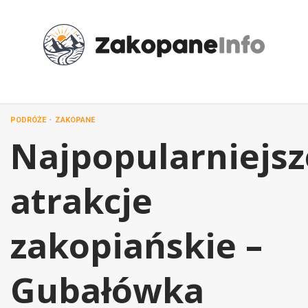
Przejdź
do
treści
PODRÓŻE
ZAKOPANE
Najpopularniejsz
atrakcje
zakopiańskie –
Gubałówka