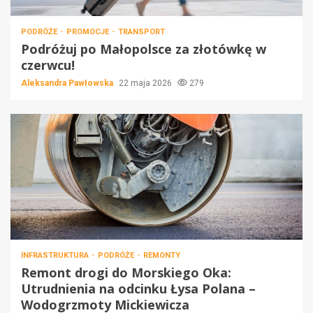
PODRÓŻE
PROMOCJE
TRANSPORT
Podróżuj po Małopolsce za złotówkę w
czerwcu!
Aleksandra Pawłowska
22 maja 2026
279
INFRASTRUKTURA
PODRÓŻE
REMONTY
Remont drogi do Morskiego Oka:
Utrudnienia na odcinku Łysa Polana –
Wodogrzmoty Mickiewicza