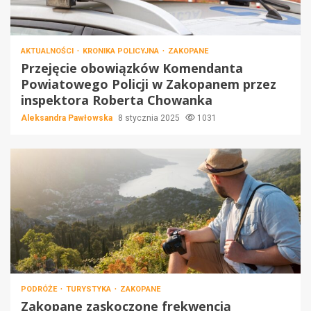
AKTUALNOŚCI
KRONIKA POLICYJNA
ZAKOPANE
Przejęcie obowiązków Komendanta
Powiatowego Policji w Zakopanem przez
inspektora Roberta Chowanka
Aleksandra Pawłowska
8 stycznia 2025
1031
PODRÓŻE
TURYSTYKA
ZAKOPANE
Zakopane zaskoczone frekwencją