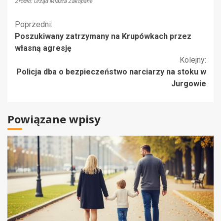
Źródło: Urząd Miasta Zakopane
Kontynuuj
Poprzedni:
Poszukiwany zatrzymany na Krupówkach przez
czytanie
własną agresję
Kolejny:
Policja dba o bezpieczeństwo narciarzy na stoku w
Jurgowie
Powiązane wpisy