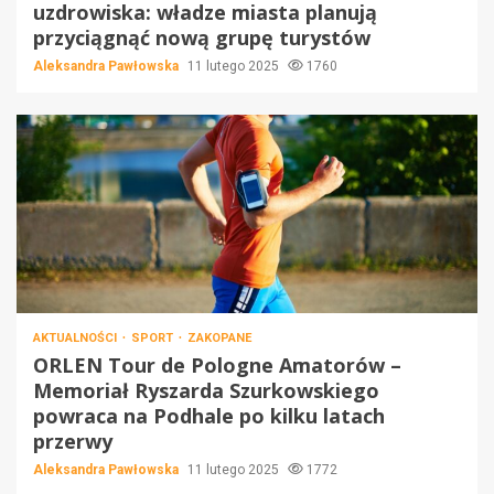
uzdrowiska: władze miasta planują
przyciągnąć nową grupę turystów
Aleksandra Pawłowska
11 lutego 2025
1760
AKTUALNOŚCI
SPORT
ZAKOPANE
ORLEN Tour de Pologne Amatorów –
Memoriał Ryszarda Szurkowskiego
powraca na Podhale po kilku latach
przerwy
Aleksandra Pawłowska
11 lutego 2025
1772