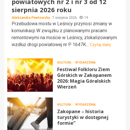
powiatowych nr 2 i nr 3 od 12
sierpnia 2026 roku
Aleksandra Pawłowska
7 sierpnia 2026
19
Przebudowa mostu w Leśnicy przynosi zmiany w
komunikacji W związku z planowanymi pracami
remontowymi na moście w Leśnicy, zlokalizowanym
wzdłuż drogi powiatowej nr P 1647K...
Czytaj dalej
KULTURA
WYDARZENIA
Festiwal Folkloru Ziem
Górskich w Zakopanem
2026: Magia Góralskich
Wierzeń
KULTURA
WYDARZENIA
Zakopane – historia
turystyki w dostępnej
formie”