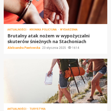
AKTUALNOŚCI
KRONIKA POLICYJNA
WYDARZENIA
Brutalny atak nożem w wypożyczalni
skuterów śnieżnych na Stachoniach
Aleksandra Pawłowska
23 stycznia 2025
1614
AKTUALNOŚCI
TURYSTYKA