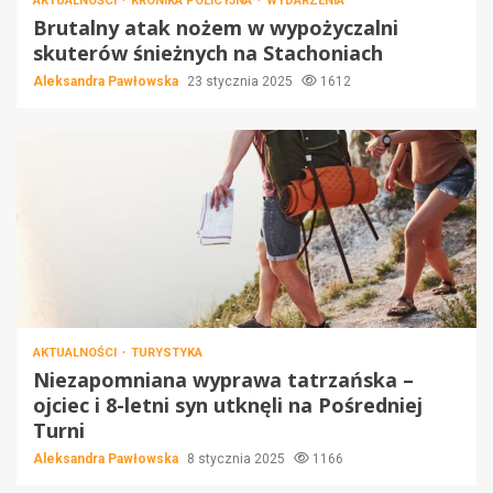
AKTUALNOŚCI
KRONIKA POLICYJNA
WYDARZENIA
Brutalny atak nożem w wypożyczalni
skuterów śnieżnych na Stachoniach
Aleksandra Pawłowska
23 stycznia 2025
1612
AKTUALNOŚCI
TURYSTYKA
Niezapomniana wyprawa tatrzańska –
ojciec i 8-letni syn utknęli na Pośredniej
Turni
Aleksandra Pawłowska
8 stycznia 2025
1166