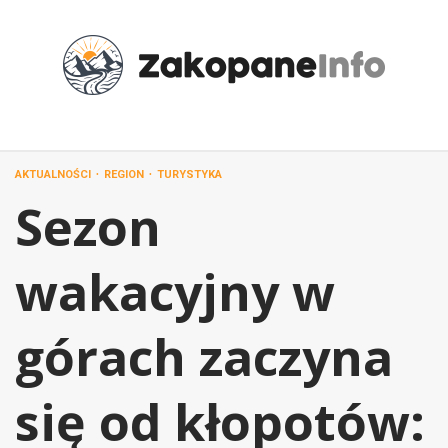
Przejdź
do
treści
AKTUALNOŚCI
REGION
TURYSTYKA
Sezon
wakacyjny w
górach zaczyna
się od kłopotów: