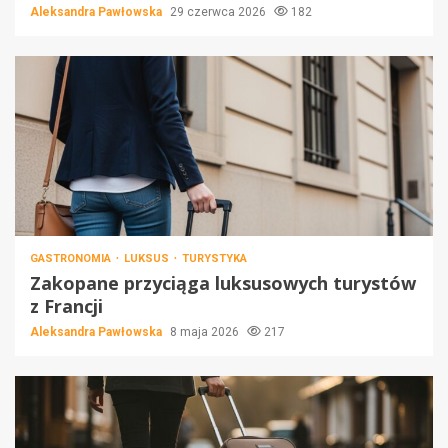
Aleksandra Pawłowska
29 czerwca 2026
182
GASTRONOMIA
LUKSUS
TURYSTYKA
Zakopane przyciąga luksusowych turystów
z Francji
Aleksandra Pawłowska
8 maja 2026
217