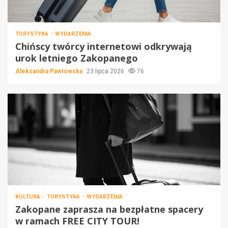
TURYSTYKA
WYDARZENIA
Chińscy twórcy internetowi odkrywają
urok letniego Zakopanego
Aleksandra Pawłowska
23 lipca 2026
76
KULTURA
TURYSTYKA
WYDARZENIA
Zakopane zaprasza na bezpłatne spacery
w ramach FREE CITY TOUR!