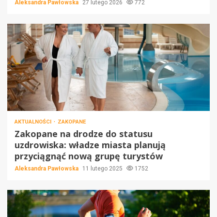
Aleksandra Pawłowska
27 lutego 2026
772
AKTUALNOŚCI
ZAKOPANE
Zakopane na drodze do statusu
uzdrowiska: władze miasta planują
przyciągnąć nową grupę turystów
Aleksandra Pawłowska
11 lutego 2025
1752