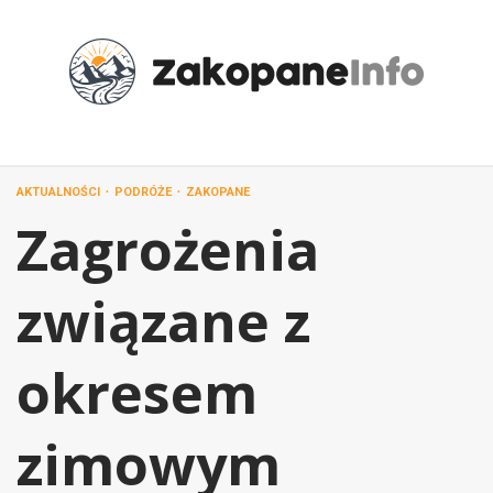
Przejdź
do
treści
AKTUALNOŚCI
PODRÓŻE
ZAKOPANE
Zagrożenia
związane z
okresem
zimowym