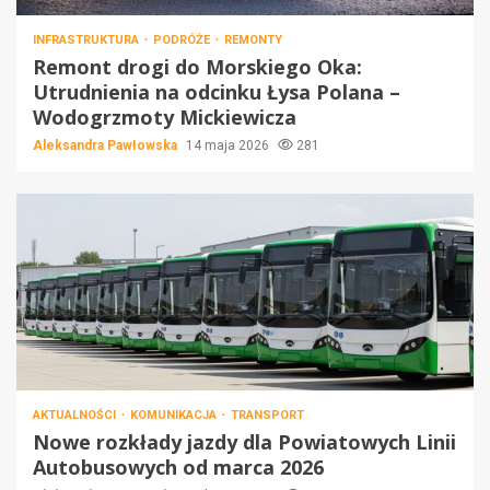
INFRASTRUKTURA
PODRÓŻE
REMONTY
Remont drogi do Morskiego Oka:
Utrudnienia na odcinku Łysa Polana –
Wodogrzmoty Mickiewicza
Aleksandra Pawłowska
14 maja 2026
281
AKTUALNOŚCI
KOMUNIKACJA
TRANSPORT
Nowe rozkłady jazdy dla Powiatowych Linii
Autobusowych od marca 2026