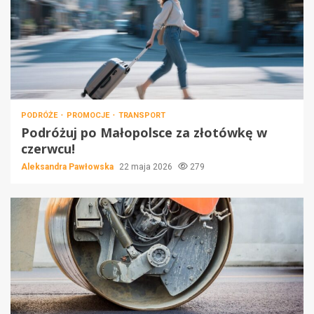
PODRÓŻE
PROMOCJE
TRANSPORT
Podróżuj po Małopolsce za złotówkę w
czerwcu!
Aleksandra Pawłowska
22 maja 2026
279