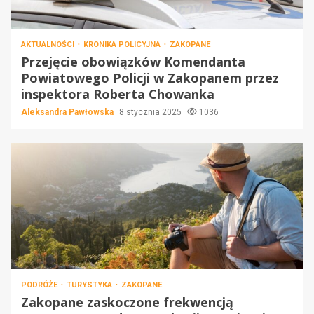
AKTUALNOŚCI
KRONIKA POLICYJNA
ZAKOPANE
Przejęcie obowiązków Komendanta
Powiatowego Policji w Zakopanem przez
inspektora Roberta Chowanka
Aleksandra Pawłowska
8 stycznia 2025
1036
PODRÓŻE
TURYSTYKA
ZAKOPANE
Zakopane zaskoczone frekwencją