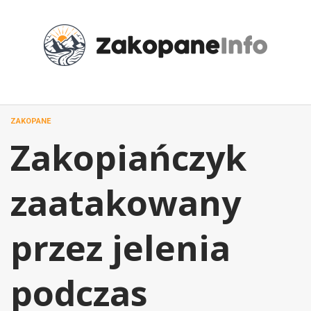
Przejdź
do
treści
ZAKOPANE
Zakopiańczyk
zaatakowany
przez jelenia
podczas