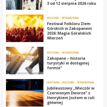
3 od 12 sierpnia 2026 roku
KULTURA
WYDARZENIA
Festiwal Folkloru Ziem
Górskich w Zakopanem
2026: Magia Góralskich
Wierzeń
KULTURA
WYDARZENIA
Zakopane – historia
turystyki w dostępnej
formie”
HISTORIA
KULTURA
WYDARZENIA
Jubileuszowy „Wieczór w
Czerwonym Dworze” z
Henrykiem Jostem w roli
głównej