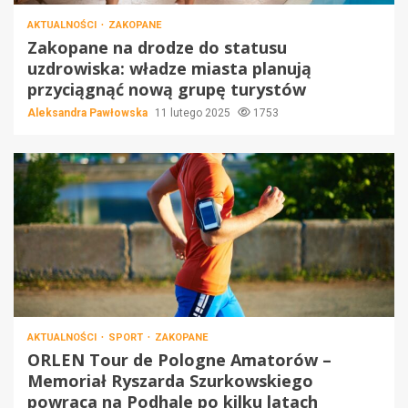
AKTUALNOŚCI
ZAKOPANE
Zakopane na drodze do statusu
uzdrowiska: władze miasta planują
przyciągnąć nową grupę turystów
Aleksandra Pawłowska
11 lutego 2025
1753
AKTUALNOŚCI
SPORT
ZAKOPANE
ORLEN Tour de Pologne Amatorów –
Memoriał Ryszarda Szurkowskiego
powraca na Podhale po kilku latach