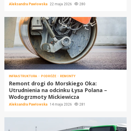
Aleksandra Pawłowska
22 maja 2026
280
INFRASTRUKTURA
PODRÓŻE
REMONTY
Remont drogi do Morskiego Oka:
Utrudnienia na odcinku Łysa Polana –
Wodogrzmoty Mickiewicza
Aleksandra Pawłowska
14 maja 2026
281