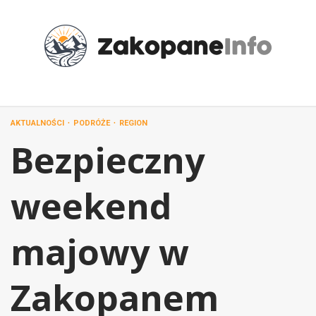
Przejdź
do
treści
AKTUALNOŚCI
PODRÓŻE
REGION
Bezpieczny
weekend
majowy w
Zakopanem