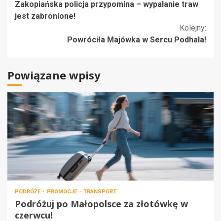
Zakopiańska policja przypomina – wypalanie traw
czytanie
jest zabronione!
Kolejny:
Powróciła Majówka w Sercu Podhala!
Powiązane wpisy
PODRÓŻE
PROMOCJE
TRANSPORT
Podróżuj po Małopolsce za złotówkę w
czerwcu!