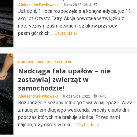
Aleksandra Pawłowska
1 lipca 2022
3167
Już dziś, 1 lipca rozpoczęła się kolejna edycja, już 11.
akcji pt. Czyste Tatry. Akcja powstała w związku z
notorycznym zaśmiecaniem szlaków przyrody i
pasm górskich,...
Czytaj dalej
PODRÓŻE
REGION
ZAKOPANE
Nadciąga fala upałów – nie
zostawiaj zwierząt w
samochodzie!
Aleksandra Pawłowska
18 czerwca 2022
1648
Rozpoczęcie sezonu letniego trwa w najlepsze. Wraz
z nadejściem długiego weekendu, wróciły ciepłe dni,
podczas których nie brakuje słońca. Przed nami
najgorętszy okres w roku,...
Czytaj dalej