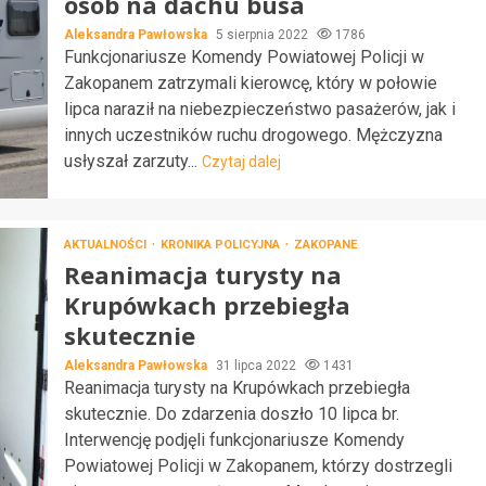
osób na dachu busa
Aleksandra Pawłowska
5 sierpnia 2022
1786
Funkcjonariusze Komendy Powiatowej Policji w
Zakopanem zatrzymali kierowcę, który w połowie
lipca naraził na niebezpieczeństwo pasażerów, jak i
innych uczestników ruchu drogowego. Mężczyzna
usłyszał zarzuty...
Czytaj dalej
AKTUALNOŚCI
KRONIKA POLICYJNA
ZAKOPANE
Reanimacja turysty na
Krupówkach przebiegła
skutecznie
Aleksandra Pawłowska
31 lipca 2022
1431
Reanimacja turysty na Krupówkach przebiegła
skutecznie. Do zdarzenia doszło 10 lipca br.
Interwencję podjęli funkcjonariusze Komendy
Powiatowej Policji w Zakopanem, którzy dostrzegli