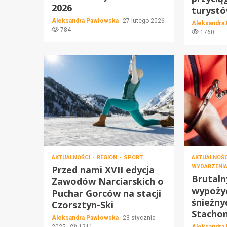
2026
turyst
Aleksandra Pawłowska
27 lutego 2026
Aleksandra
784
1760
AKTUALNOŚCI
REGION
SPORT
AKTUALNOŚ
WYDARZENI
Przed nami XVII edycja
Brutal
Zawodów Narciarskich o
wypożyc
Puchar Gorców na stacji
śnieżny
Czorsztyn-Ski
Stachon
Aleksandra Pawłowska
23 stycznia