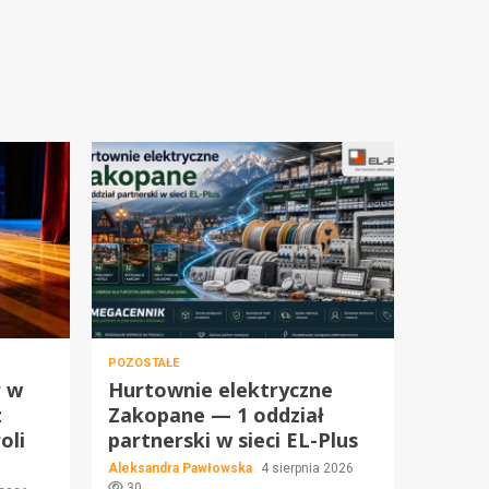
POZOSTAŁE
r w
Hurtownie elektryczne
z
Zakopane — 1 oddział
oli
partnerski w sieci EL-Plus
Aleksandra Pawłowska
4 sierpnia 2026
30