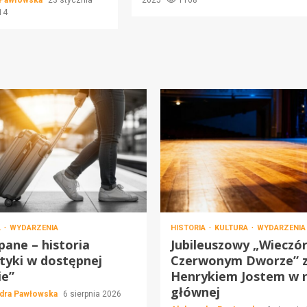
 Pawłowska
23 stycznia
2025
1168
14
A
WYDARZENIA
HISTORIA
KULTURA
WYDARZENIA
ane – historia
Jubileuszowy „Wieczó
tyki w dostępnej
Czerwonym Dworze” 
ie”
Henrykiem Jostem w r
głównej
dra Pawłowska
6 sierpnia 2026