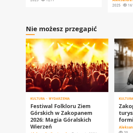
2025
1211
Aleksandra
2025
16
Nie możesz przegapić
KULTURA
WYDARZENIA
KULTUR
Festiwal Folkloru Ziem
Zakop
Górskich w Zakopanem
turys
2026: Magia Góralskich
form
Wierzeń
Aleksan
20