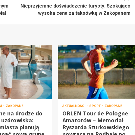
lnym
Nieprzyjemne doświadczenie turysty: Szokująco
iał
wysoka cena za taksówkę w Zakopanem
CI
ZAKOPANE
AKTUALNOŚCI
SPORT
ZAKOPANE
ne na drodze do
ORLEN Tour de Pologne
 uzdrowiska:
Amatorów – Memoriał
miasta planują
Ryszarda Szurkowskiego
gnąć nową grupę
powraca na Podhale po