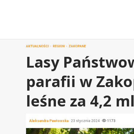
Przejdź
do
treści
AKTUALNOŚCI
REGION
ZAKOPANE
Lasy Państwow
parafii w Zak
leśne za 4,2 m
Aleksandra Pawłowska
23 stycznia 2024
1173