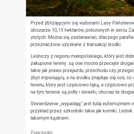
Przed zbliżającymi się wyborami Lasy Państwow
obszarze 10,15 hektarów, położonych w sercu Zak
złotych. Można się zastanawiać, dlaczego parafi
przeznaczone uzyskane z transakcji środki.
Leśniczy z regionu małopolskiego, który jest dob
zakupione tereny: są one mocno przecięte drogam
takie jak prawo przejazdu, przechodu czy przegon
zbyt imponujący, a na środku znajduje się coś, co 
terenu, który jest częściowo łąką, a częściowo
na tym terenie są jodły i świerki, chociaż te drug
Stwierdzenie „wypadają” jest tutaj eufemizmem
przykład przez szkodniki takie jak korniki. Leśn
łakomym kąskiem.
Poprzedni: