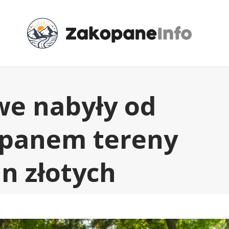
e nabyły od
opanem tereny
ln złotych