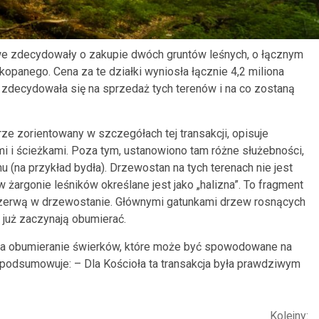
e zdecydowały o zakupie dwóch gruntów leśnych, o łącznym
opanego. Cena za te działki wyniosła łącznie 4,2 miliona
a zdecydowała się na sprzedaż tych terenów i na co zostaną
rze zorientowany w szczegółach tej transakcji, opisuje
i i ścieżkami. Poza tym, ustanowiono tam różne służebności,
u (na przykład bydła). Drzewostan na tych terenach nie jest
w żargonie leśników określane jest jako „halizna”. To fragment
 przerwą w drzewostanie. Głównymi gatunkami drzew rosnących
ie już zaczynają obumierać.
 na obumieranie świerków, które może być spowodowane na
ik podsumowuje: – Dla Kościoła ta transakcja była prawdziwym
Kolejny: