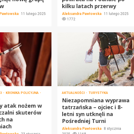
ów
kilku latach przerwy
 Pawłowska
11 lutego 2025
Aleksandra Pawłowska
11 lutego 2025
1772
CI
KRONIKA POLICYJNA
AKTUALNOŚCI
TURYSTYKA
A
Niezapomniana wyprawa
ny atak nożem w
tatrzańska – ojciec i 8-
zalni skuterów
letni syn utknęli na
ch na
Pośredniej Turni
iach
Aleksandra Pawłowska
8 stycznia