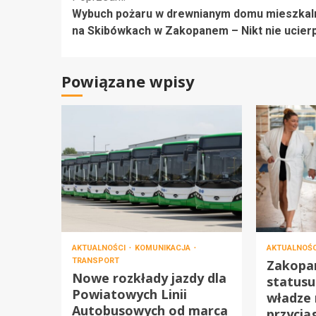
Kontynuuj
Wybuch pożaru w drewnianym domu mieszka
czytanie
na Skibówkach w Zakopanem – Nikt nie ucierp
Powiązane wpisy
AKTUALNOŚCI
KOMUNIKACJA
AKTUALNOŚ
TRANSPORT
Zakopa
Nowe rozkłady jazdy dla
statusu
Powiatowych Linii
władze 
Autobusowych od marca
przycią