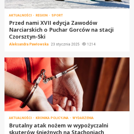
AKTUALNOŚCI
REGION
SPORT
Przed nami XVII edycja Zawodów
Narciarskich o Puchar Gorców na stacji
Czorsztyn-Ski
Aleksandra Pawłowska
23 stycznia 2025
1214
AKTUALNOŚCI
KRONIKA POLICYJNA
WYDARZENIA
Brutalny atak nożem w wypożyczalni
skuterów śnieżnych na Stachoniach