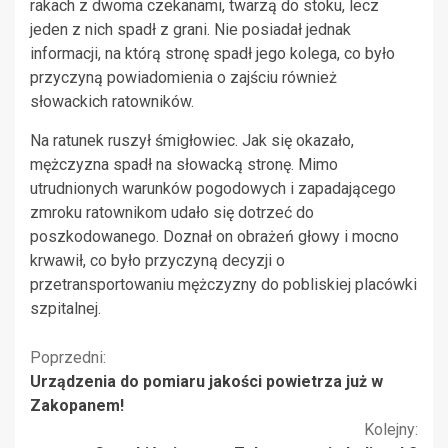
rakach z dwoma czekanami, twarzą do stoku, lecz
jeden z nich spadł z grani. Nie posiadał jednak
informacji, na którą stronę spadł jego kolega, co było
przyczyną powiadomienia o zajściu również
słowackich ratowników.
Na ratunek ruszył śmigłowiec. Jak się okazało,
mężczyzna spadł na słowacką stronę. Mimo
utrudnionych warunków pogodowych i zapadającego
zmroku ratownikom udało się dotrzeć do
poszkodowanego. Doznał on obrażeń głowy i mocno
krwawił, co było przyczyną decyzji o
przetransportowaniu mężczyzny do pobliskiej placówki
szpitalnej.
Kontynuuj
Poprzedni:
Urządzenia do pomiaru jakości powietrza już w
czytanie
Zakopanem!
Kolejny: