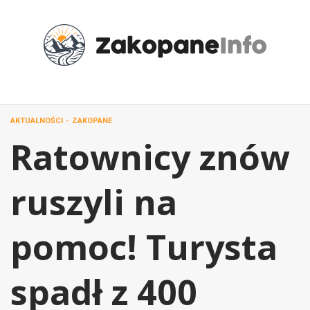
Przejdź
do
treści
AKTUALNOŚCI
ZAKOPANE
Ratownicy znów
ruszyli na
pomoc! Turysta
spadł z 400