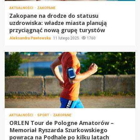
AKTUALNOŚCI
ZAKOPANE
Zakopane na drodze do statusu
uzdrowiska: władze miasta planują
przyciągnąć nową grupę turystów
Aleksandra Pawłowska
11 lutego 2025
1760
AKTUALNOŚCI
SPORT
ZAKOPANE
ORLEN Tour de Pologne Amatorów –
Memoriał Ryszarda Szurkowskiego
powraca na Podhale po kilku latach