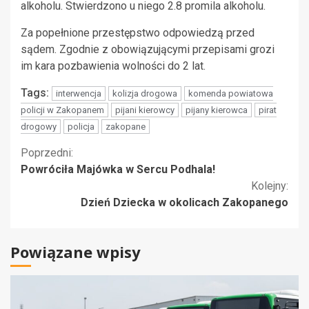
alkoholu. Stwierdzono u niego 2.8 promila alkoholu.
Za popełnione przestępstwo odpowiedzą przed
sądem. Zgodnie z obowiązującymi przepisami grozi
im kara pozbawienia wolności do 2 lat.
Tags:
interwencja
kolizja drogowa
komenda powiatowa
policji w Zakopanem
pijani kierowcy
pijany kierowca
pirat
drogowy
policja
zakopane
Kontynuuj
Poprzedni:
Powróciła Majówka w Sercu Podhala!
czytanie
Kolejny:
Dzień Dziecka w okolicach Zakopanego
Powiązane wpisy