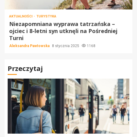
AKTUALNOŚCI
TURYSTYKA
Niezapomniana wyprawa tatrzańska –
ojciec i 8-letni syn utknęli na Pośredniej
Turni
Aleksandra Pawłowska
8 stycznia 2025
1168
Przeczytaj