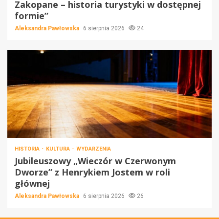
Zakopane – historia turystyki w dostępnej
formie”
Aleksandra Pawłowska
6 sierpnia 2026
24
HISTORIA
KULTURA
WYDARZENIA
Jubileuszowy „Wieczór w Czerwonym
Dworze” z Henrykiem Jostem w roli
głównej
Aleksandra Pawłowska
6 sierpnia 2026
26