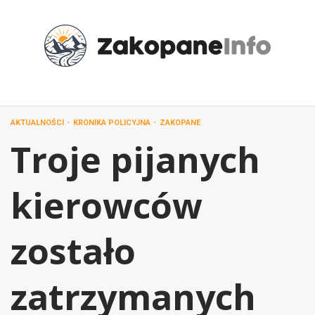
Przejdź
do
treści
AKTUALNOŚCI
KRONIKA POLICYJNA
ZAKOPANE
Troje pijanych
kierowców
zostało
zatrzymanych