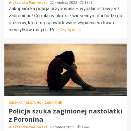
Aleksandra Pawłowska
22 kwietnia 2022
1328
Zakopiańska policja przypomina – wypalanie traw jest
zabronione! Co roku w okresie wiosennym dochodzi do
pożarów, które są spowodowane wypalaniem traw i
nieużytków rolnych. Po...
Czytaj dalej
KRONIKA POLICYJNA
ZAKOPANE
Policja szuka zaginionej nastolatki
z Poronina
Aleksandra Pawłowska
12 marca 2022
1442