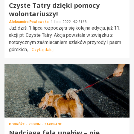
Czyste Tatry dzięki pomocy
wolontariuszy!
Aleksandra Pawłowska
1 lipca 2022
3168
Już dziś, 1 lipca rozpoczęła się kolejna edycja, już 11.
akcji pt. Czyste Tatry. Akcja powstała w związku z
notorycznym zaśmiecaniem szlaków przyrody i pasm
górskich,...
Czytaj dalej
PODRÓŻE
REGION
ZAKOPANE
Nadciąga fala upałów – nie