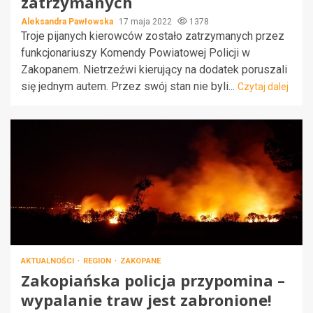
zatrzymanych
Aleksandra Pawłowska
17 maja 2022
1378
Troje pijanych kierowców zostało zatrzymanych przez
funkcjonariuszy Komendy Powiatowej Policji w
Zakopanem. Nietrzeźwi kierujący na dodatek poruszali
się jednym autem. Przez swój stan nie byli...
Czytaj dalej
AKTUALNOŚCI
REGION
ZAKOPANE
Zakopiańska policja przypomina –
wypalanie traw jest zabronione!