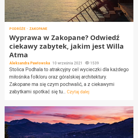
PODRÓŻE
ZAKOPANE
Wyprawa w Zakopane? Odwiedź
ciekawy zabytek, jakim jest Willa
Atma
Aleksandra Pawłowska
10 września 2021
1539
Stolica Podhala to atrakcyjny cel wycieczki dla każdego
miłośnika folkloru oraz góralskiej architektury.
Zakopane ma się czym pochwalić, a z ciekawymi
zabytkami spotkać się tu...
Czytaj dalej