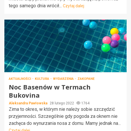
tego samego dnia wrócił...
Czytaj dalej
AKTUALNOŚCI
KULTURA
WYDARZENIA
ZAKOPANE
Noc Basenów w Termach
Bukovina
Aleksandra Pawłowska
28 lutego 2022
1764
Zima to okres, w którym nie należy sobie szczędzić
przyjemności. Szczególnie gdy pogoda za oknem nie
zachęca do wynurzania nosa z domu. Mamy jednak na...
Czytaj dalej