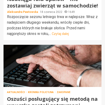
zostawiaj zwierząt w samochodzie!
Aleksandra Pawłowska
18 czerwca 2022
1649
Rozpoczęcie sezonu letniego trwa w najlepsze. Wraz z
nadejściem długiego weekendu, wróciły ciepłe dni,
podczas których nie brakuje słońca. Przed nami
najgorętszy okres w roku,...
Czytaj dalej
AKTUALNOŚCI
KRONIKA POLICYJNA
ZAKOPANE
Oszuści posługujący się metodą na