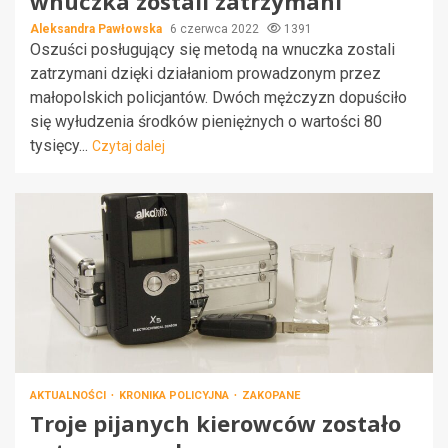
wnuczka zostali zatrzymani
Aleksandra Pawłowska
6 czerwca 2022
1391
Oszuści posługujący się metodą na wnuczka zostali
zatrzymani dzięki działaniom prowadzonym przez
małopolskich policjantów. Dwóch mężczyzn dopuściło
się wyłudzenia środków pieniężnych o wartości 80
tysięcy...
Czytaj dalej
AKTUALNOŚCI
KRONIKA POLICYJNA
ZAKOPANE
Troje pijanych kierowców zostało